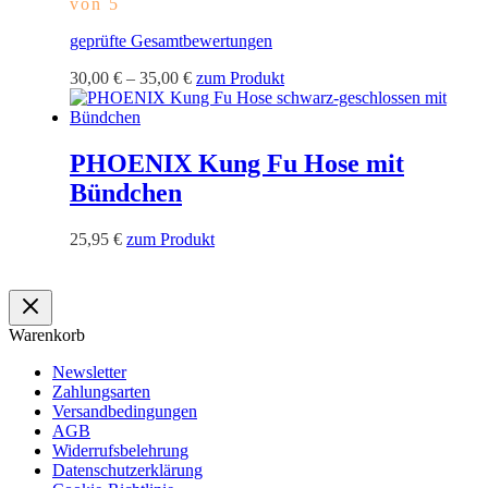
von 5
können
auf
geprüfte Gesamtbewertungen
der
Produktseite
Dieses
30,00
€
–
35,00
€
zum Produkt
gewählt
Produkt
werden
weist
mehrere
Varianten
PHOENIX Kung Fu Hose mit
auf.
Bündchen
Die
Optionen
können
Dieses
25,95
€
zum Produkt
auf
Produkt
der
weist
Produktseite
mehrere
gewählt
Varianten
werden
Warenkorb
auf.
Die
Newsletter
Optionen
Zahlungsarten
können
Versandbedingungen
auf
AGB
der
Widerrufsbelehrung
Produktseite
Datenschutzerklärung
gewählt