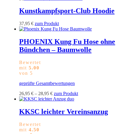
Kunstkampfsport-Club Hoodie
Dieses
37,95
€
zum Produkt
Produkt
weist
mehrere
PHOENIX Kung Fu Hose ohne
Varianten
Bündchen – Baumwolle
auf.
Die
Optionen
Bewertet
können
mit
5.00
auf
von 5
der
Produktseite
geprüfte Gesamtbewertungen
gewählt
Dieses
werden
26,95
€
–
28,95
€
zum Produkt
Produkt
weist
mehrere
KKSC leichter Vereinsanzug
Varianten
auf.
Bewertet
Die
mit
4.50
Optionen