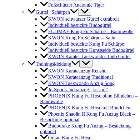
Fußschützer Anatomic Tiger
Gürtel | Schärpen
KWON schwarzer Gürtel extrabreit
Individuell bestickte Budogürtel
FUJIMAE Kung Fu Schärpe – Baumwolle
KWON Kung Fu Schärpe – Satin
Individuell bestickte Kung Fu Schärpe
Individuell bestickte Kunstseide Budogürtel
KWON Karate- Taekwondo- Judo Gürtel
Trainingskleidung
KWON Karateanzug Renshu
KWON Karateanzug Traditional
KWON Taekwondo Anzug Song
Ju-Sports Judoanzug „to start“
PHOENIX Kung Fu Hose ohne Bündchen –
Baumwolle
PHOENIX Kung Fu Hose mit Bündchen
Phoenix Shaolin II Kung Fu Anzug Black –
Bestickung optional
Budodrake Kung Fu Anzug – Bestickung
optional
Orkan Kung Fu Hose