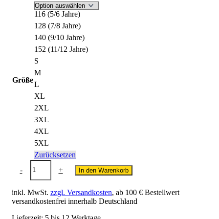
116 (5/6 Jahre)
128 (7/8 Jahre)
140 (9/10 Jahre)
152 (11/12 Jahre)
S
M
Größe
L
XL
2XL
3XL
4XL
5XL
Zurücksetzen
Kunstkampfsport-
-
+
In den Warenkorb
Club
T-
Shirt
inkl. MwSt.
zzgl. Versandkosten
, ab 100 € Bestellwert
-
versandkostenfrei innerhalb Deutschland
*Neues
Rückenlogo*
Lieferzeit:
5 bis 12 Werktage