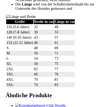
Die
Länge
wird von der Schulteroberteilnaht bis zur
Unterseite des Hemdes gemessen und
Größe
Breite in cm
Länge in cm
116 (5-6 Jahre)
35
49
128 (7-8 Jahre)
39
53
140 (9-10 Jahre)
43
57
152 (11-12 Jahre)
46
61
S
48
69
M
50
71
L
54
73
XL
58
75
2XL
62
77
3XL
66
79
4XL
70
81
5XL
74
83
Ähnliche Produkte