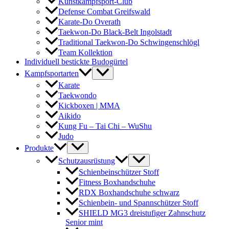
Kunstkampfsport-Club
Defense Combat Greifswald
Karate-Do Overath
Taekwon-Do Black-Belt Ingolstadt
Traditional Taekwon-Do Schwingenschlögl
Team Kollektion
Individuell bestickte Budogürtel
Kampfsportarten
Karate
Taekwondo
Kickboxen | MMA
Aikido
Kung Fu – Tai Chi – WuShu
Judo
Produkte
Schutzausrüstung
Schienbeinschützer Stoff
Fitness Boxhandschuhe
RDX Boxhandschuhe schwarz
Schienbein- und Spannschützer Stoff
SHIELD MG3 dreistufiger Zahnschutz
Senior mint