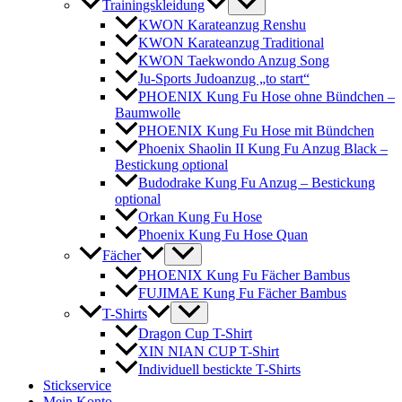
Trainingskleidung
KWON Karateanzug Renshu
KWON Karateanzug Traditional
KWON Taekwondo Anzug Song
Ju-Sports Judoanzug „to start“
PHOENIX Kung Fu Hose ohne Bündchen –
Baumwolle
PHOENIX Kung Fu Hose mit Bündchen
Phoenix Shaolin II Kung Fu Anzug Black –
Bestickung optional
Budodrake Kung Fu Anzug – Bestickung
optional
Orkan Kung Fu Hose
Phoenix Kung Fu Hose Quan
Fächer
PHOENIX Kung Fu Fächer Bambus
FUJIMAE Kung Fu Fächer Bambus
T-Shirts
Dragon Cup T-Shirt
XIN NIAN CUP T-Shirt
Individuell bestickte T-Shirts
Stickservice
Mein Konto