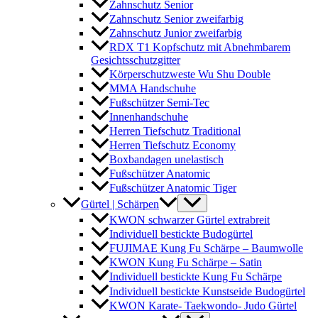
Zahnschutz Senior
Zahnschutz Senior zweifarbig
Zahnschutz Junior zweifarbig
RDX T1 Kopfschutz mit Abnehmbarem
Gesichtsschutzgitter
Körperschutzweste Wu Shu Double
MMA Handschuhe
Fußschützer Semi-Tec
Innenhandschuhe
Herren Tiefschutz Traditional
Herren Tiefschutz Economy
Boxbandagen unelastisch
Fußschützer Anatomic
Fußschützer Anatomic Tiger
Gürtel | Schärpen
KWON schwarzer Gürtel extrabreit
Individuell bestickte Budogürtel
FUJIMAE Kung Fu Schärpe – Baumwolle
KWON Kung Fu Schärpe – Satin
Individuell bestickte Kung Fu Schärpe
Individuell bestickte Kunstseide Budogürtel
KWON Karate- Taekwondo- Judo Gürtel