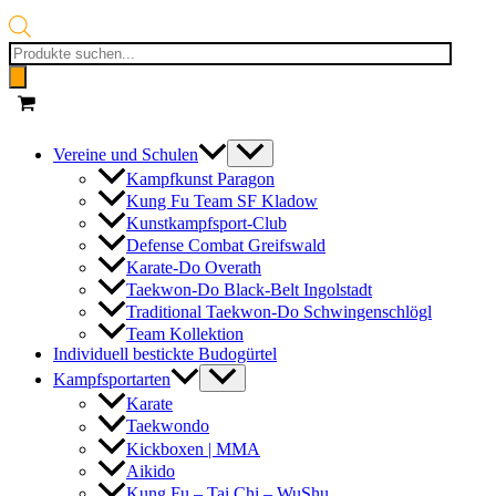
Products
search
Vereine und Schulen
Kampfkunst Paragon
Kung Fu Team SF Kladow
Kunstkampfsport-Club
Defense Combat Greifswald
Karate-Do Overath
Taekwon-Do Black-Belt Ingolstadt
Traditional Taekwon-Do Schwingenschlögl
Team Kollektion
Individuell bestickte Budogürtel
Kampfsportarten
Karate
Taekwondo
Kickboxen | MMA
Aikido
Kung Fu – Tai Chi – WuShu