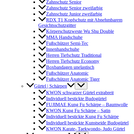
Zahnschutz Senior
Zahnschutz Senior zweifarbig
Zahnschutz Junior zweifarbig
RDX T1 Kopfschutz mit Abnehmbarem
Gesichtsschutzgitter
Körperschutzweste Wu Shu Double
MMA Handschuhe
Fußschützer Semi-Tec
Innenhandschuhe
Herren Tiefschutz Traditional
Herren Tiefschutz Economy
Boxbandagen unelastisch
Fußschützer Anatomic
Fußschützer Anatomic Tiger
Gürtel | Schärpen
KWON schwarzer Gürtel extrabreit
Individuell bestickte Budogürtel
FUJIMAE Kung Fu Schärpe – Baumwolle
KWON Kung Fu Schärpe – Satin
Individuell bestickte Kung Fu Schärpe
Individuell bestickte Kunstseide Budogürtel
KWON Karate- Taekwondo- Judo Gürtel