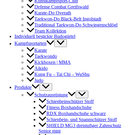
Kunstkampfsport-Club
Defense Combat Greifswald
Karate-Do Overath
Taekwon-Do Black-Belt Ingolstadt
Traditional Taekwon-Do Schwingenschlögl
Team Kollektion
Individuell bestickte Budogürtel
Kampfsportarten
Karate
Taekwondo
Kickboxen | MMA
Aikido
Kung Fu – Tai Chi – WuShu
Judo
Produkte
Schutzausrüstung
Schienbeinschützer Stoff
Fitness Boxhandschuhe
RDX Boxhandschuhe schwarz
Schienbein- und Spannschützer Stoff
SHIELD MG3 dreistufiger Zahnschutz
Senior mint