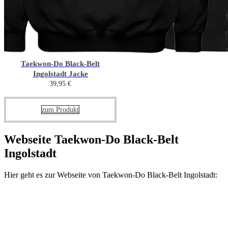
Taekwon-Do Black-Belt
Ingolstadt Jacke
39,95
€
Dieses
zum Produkt
Produkt
weist
mehrere
Webseite Taekwon-Do Black-Belt
Varianten
Ingolstadt
auf.
Die
Optionen
Hier geht es zur Webseite von Taekwon-Do Black-Belt Ingolstadt:
können
auf
der
Produktseite
gewählt
werden