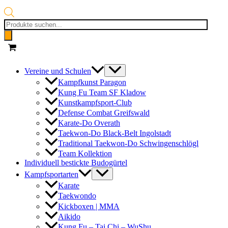
Products
search
Vereine und Schulen
Kampfkunst Paragon
Kung Fu Team SF Kladow
Kunstkampfsport-Club
Defense Combat Greifswald
Karate-Do Overath
Taekwon-Do Black-Belt Ingolstadt
Traditional Taekwon-Do Schwingenschlögl
Team Kollektion
Individuell bestickte Budogürtel
Kampfsportarten
Karate
Taekwondo
Kickboxen | MMA
Aikido
Kung Fu – Tai Chi – WuShu