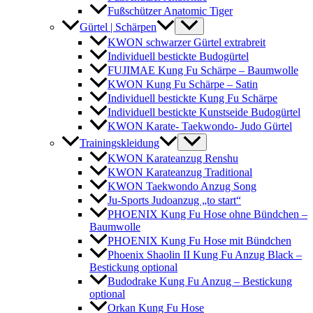
Fußschützer Anatomic Tiger
Gürtel | Schärpen
KWON schwarzer Gürtel extrabreit
Individuell bestickte Budogürtel
FUJIMAE Kung Fu Schärpe – Baumwolle
KWON Kung Fu Schärpe – Satin
Individuell bestickte Kung Fu Schärpe
Individuell bestickte Kunstseide Budogürtel
KWON Karate- Taekwondo- Judo Gürtel
Trainingskleidung
KWON Karateanzug Renshu
KWON Karateanzug Traditional
KWON Taekwondo Anzug Song
Ju-Sports Judoanzug „to start“
PHOENIX Kung Fu Hose ohne Bündchen –
Baumwolle
PHOENIX Kung Fu Hose mit Bündchen
Phoenix Shaolin II Kung Fu Anzug Black –
Bestickung optional
Budodrake Kung Fu Anzug – Bestickung
optional
Orkan Kung Fu Hose