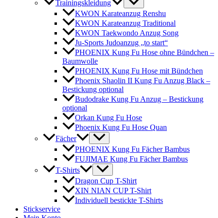
Trainingskleidung
KWON Karateanzug Renshu
KWON Karateanzug Traditional
KWON Taekwondo Anzug Song
Ju-Sports Judoanzug „to start“
PHOENIX Kung Fu Hose ohne Bündchen –
Baumwolle
PHOENIX Kung Fu Hose mit Bündchen
Phoenix Shaolin II Kung Fu Anzug Black –
Bestickung optional
Budodrake Kung Fu Anzug – Bestickung
optional
Orkan Kung Fu Hose
Phoenix Kung Fu Hose Quan
Fächer
PHOENIX Kung Fu Fächer Bambus
FUJIMAE Kung Fu Fächer Bambus
T-Shirts
Dragon Cup T-Shirt
XIN NIAN CUP T-Shirt
Individuell bestickte T-Shirts
Stickservice
Mein Konto