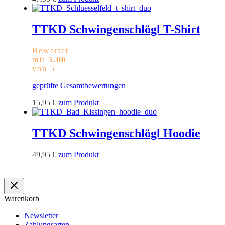
Produkt
weist
mehrere
TTKD Schwingenschlögl T-Shirt
Varianten
auf.
Bewertet
Die
mit
5.00
Optionen
von 5
können
auf
geprüfte Gesamtbewertungen
der
Produktseite
Dieses
15,95
€
zum Produkt
gewählt
Produkt
werden
weist
mehrere
TTKD Schwingenschlögl Hoodie
Varianten
auf.
Dieses
49,95
€
zum Produkt
Die
Produkt
Optionen
weist
können
mehrere
auf
Varianten
der
Warenkorb
auf.
Produktseite
Die
gewählt
Newsletter
Optionen
werden
Zahlungsarten