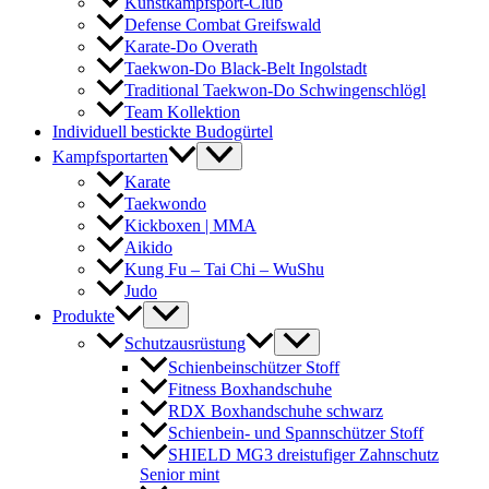
Kunstkampfsport-Club
Defense Combat Greifswald
Karate-Do Overath
Taekwon-Do Black-Belt Ingolstadt
Traditional Taekwon-Do Schwingenschlögl
Team Kollektion
Individuell bestickte Budogürtel
Kampfsportarten
Karate
Taekwondo
Kickboxen | MMA
Aikido
Kung Fu – Tai Chi – WuShu
Judo
Produkte
Schutzausrüstung
Schienbeinschützer Stoff
Fitness Boxhandschuhe
RDX Boxhandschuhe schwarz
Schienbein- und Spannschützer Stoff
SHIELD MG3 dreistufiger Zahnschutz
Senior mint