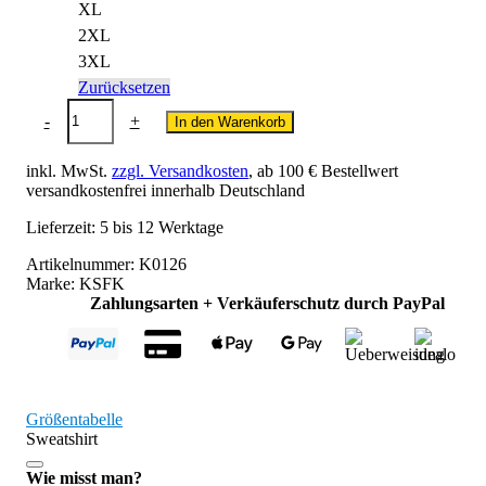
XL
2XL
3XL
Zurücksetzen
TTKD
-
+
In den Warenkorb
Schwingenschlögl
Sweatshirt
Menge
inkl. MwSt.
zzgl. Versandkosten
, ab 100 € Bestellwert
versandkostenfrei innerhalb Deutschland
Lieferzeit:
5 bis 12 Werktage
Artikelnummer:
K0126
Marke:
KSFK
Zahlungsarten + Verkäuferschutz durch PayPal
Größentabelle
Sweatshirt
Wie misst man?