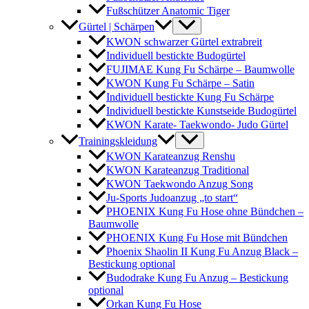
Fußschützer Anatomic Tiger
Gürtel | Schärpen
KWON schwarzer Gürtel extrabreit
Individuell bestickte Budogürtel
FUJIMAE Kung Fu Schärpe – Baumwolle
KWON Kung Fu Schärpe – Satin
Individuell bestickte Kung Fu Schärpe
Individuell bestickte Kunstseide Budogürtel
KWON Karate- Taekwondo- Judo Gürtel
Trainingskleidung
KWON Karateanzug Renshu
KWON Karateanzug Traditional
KWON Taekwondo Anzug Song
Ju-Sports Judoanzug „to start“
PHOENIX Kung Fu Hose ohne Bündchen –
Baumwolle
PHOENIX Kung Fu Hose mit Bündchen
Phoenix Shaolin II Kung Fu Anzug Black –
Bestickung optional
Budodrake Kung Fu Anzug – Bestickung
optional
Orkan Kung Fu Hose