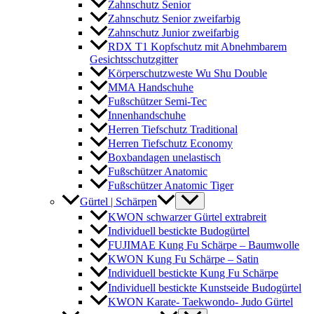
Zahnschutz Senior
Zahnschutz Senior zweifarbig
Zahnschutz Junior zweifarbig
RDX T1 Kopfschutz mit Abnehmbarem
Gesichtsschutzgitter
Körperschutzweste Wu Shu Double
MMA Handschuhe
Fußschützer Semi-Tec
Innenhandschuhe
Herren Tiefschutz Traditional
Herren Tiefschutz Economy
Boxbandagen unelastisch
Fußschützer Anatomic
Fußschützer Anatomic Tiger
Gürtel | Schärpen
KWON schwarzer Gürtel extrabreit
Individuell bestickte Budogürtel
FUJIMAE Kung Fu Schärpe – Baumwolle
KWON Kung Fu Schärpe – Satin
Individuell bestickte Kung Fu Schärpe
Individuell bestickte Kunstseide Budogürtel
KWON Karate- Taekwondo- Judo Gürtel