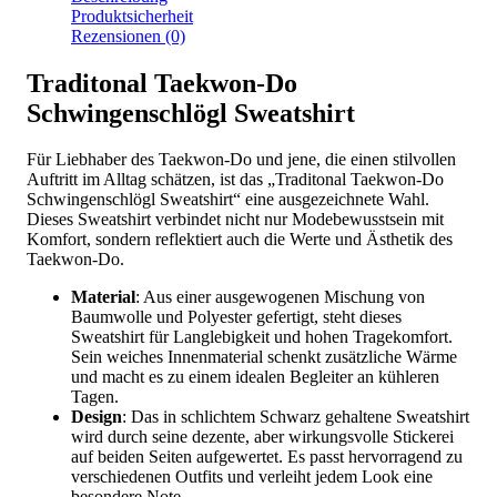
Produktsicherheit
Rezensionen (0)
Traditonal Taekwon-Do
Schwingenschlögl Sweatshirt
Für Liebhaber des Taekwon-Do und jene, die einen stilvollen
Auftritt im Alltag schätzen, ist das „Traditonal Taekwon-Do
Schwingenschlögl Sweatshirt“ eine ausgezeichnete Wahl.
Dieses Sweatshirt verbindet nicht nur Modebewusstsein mit
Komfort, sondern reflektiert auch die Werte und Ästhetik des
Taekwon-Do.
Material
: Aus einer ausgewogenen Mischung von
Baumwolle und Polyester gefertigt, steht dieses
Sweatshirt für Langlebigkeit und hohen Tragekomfort.
Sein weiches Innenmaterial schenkt zusätzliche Wärme
und macht es zu einem idealen Begleiter an kühleren
Tagen.
Design
: Das in schlichtem Schwarz gehaltene Sweatshirt
wird durch seine dezente, aber wirkungsvolle Stickerei
auf beiden Seiten aufgewertet. Es passt hervorragend zu
verschiedenen Outfits und verleiht jedem Look eine
besondere Note.