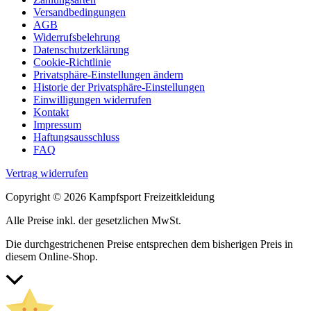
können
Versandbedingungen
auf
AGB
der
Widerrufsbelehrung
Produktseite
Datenschutzerklärung
gewählt
Cookie-Richtlinie
werden
Privatsphäre-Einstellungen ändern
Historie der Privatsphäre-Einstellungen
Einwilligungen widerrufen
Kontakt
Impressum
Haftungsausschluss
FAQ
Vertrag widerrufen
Copyright © 2026 Kampfsport Freizeitkleidung
Alle Preise inkl. der gesetzlichen MwSt.
Die durchgestrichenen Preise entsprechen dem bisherigen Preis in
diesem Online-Shop.
Nach
oben
scrollen