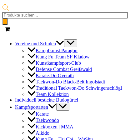
Products
search
Vereine und Schulen
Kampfkunst Paragon
Kung Fu Team SF Kladow
Kunstkampfsport-Club
Defense Combat Greifswald
Karate-Do Overath
Taekwon-Do Black-Belt Ingolstadt
Traditional Taekwon-Do Schwingenschlögl
Team Kollektion
Individuell bestickte Budogürtel
Kampfsportarten
Karate
Taekwondo
Kickboxen | MMA
Aikido
Kung Fu – Tai Chi – WuShu