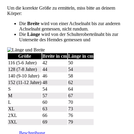
Um die korrekte Größe zu ermitteln, miss bitte an deinem
Körper:
Die
Breite
wird von einer Achselnaht bis zur anderen
Achselnaht gemessen, nicht rundum.
Die
Länge
wird von der Schulteroberteilnaht bis zur
Unterseite des Hemdes gemessen und
Größe
Breite in cm
Länge in cm
116 (5-6 Jahre)
42
50
128 (7-8 Jahre)
44
54
140 (9-10 Jahre)
46
58
152 (11-12 Jahre)
48
62
S
54
64
M
57
67
L
60
70
XL
63
73
2XL
66
76
3XL
69
79
Beschreibung