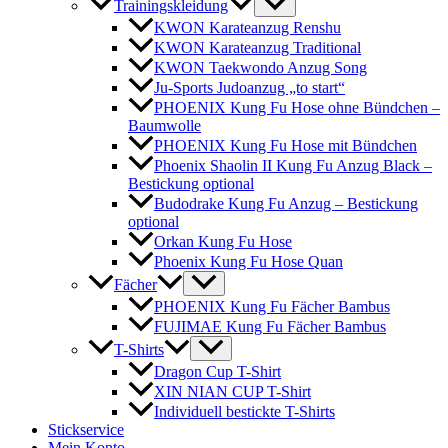
Trainingskleidung
KWON Karateanzug Renshu
KWON Karateanzug Traditional
KWON Taekwondo Anzug Song
Ju-Sports Judoanzug „to start“
PHOENIX Kung Fu Hose ohne Bündchen –
Baumwolle
PHOENIX Kung Fu Hose mit Bündchen
Phoenix Shaolin II Kung Fu Anzug Black –
Bestickung optional
Budodrake Kung Fu Anzug – Bestickung
optional
Orkan Kung Fu Hose
Phoenix Kung Fu Hose Quan
Fächer
PHOENIX Kung Fu Fächer Bambus
FUJIMAE Kung Fu Fächer Bambus
T-Shirts
Dragon Cup T-Shirt
XIN NIAN CUP T-Shirt
Individuell bestickte T-Shirts
Stickservice
Mein Konto